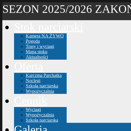
SEZON 2025/2026 ZAK
Stok narciarski
Kamera NA ŻYWO
Pogoda
Trasy i wyciągi
Mapa stoku
Aktualności
Oferta
Karczma Parchatka
Noclegi
Szkoła narciarska
Wypożyczalnia
Cennik
Wyciągi
Wypożyczalnia
Szkoła narciarska
Galeria