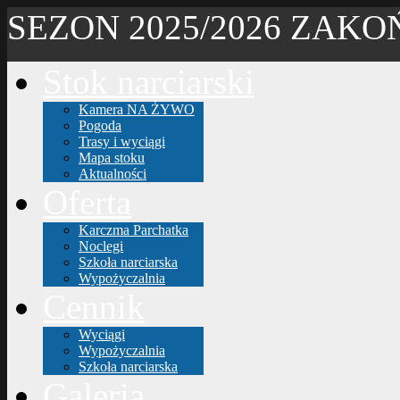
SEZON 2025/2026 ZAK
Stok narciarski
Kamera NA ŻYWO
Pogoda
Trasy i wyciągi
Mapa stoku
Aktualności
Oferta
Karczma Parchatka
Noclegi
Szkoła narciarska
Wypożyczalnia
Cennik
Wyciągi
Wypożyczalnia
Szkoła narciarska
Galeria